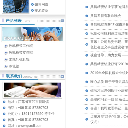
销售网络
共昌精密铝业荣获“创建
技术装备
共昌迎新春联欢晚会
共昌轧辊喜获“无锡市科
祝贺公司顺利通过清洁生
喜讯！公司党委书记、董
热轧板带工作辊
色社会主义事业建设者”
热轧板带支撑辊
视察督导，助力发展 —
常规轧机轧辊
共昌精密铝业获评“201
冷轧辊
2019年全国轧辊企业
匠心品质 臻于至善共昌品
邵顺才出席钢铁行业庆祝
高温慰问至一线 情系员
地址：江苏省宜兴市新建镇
电话：+86-510-87280703
喜讯！我司党委书记、董
公司办：13914127550 符主任
点燃发展“红色”引擎，
传真：+86-510-87280703
仪式！
网址：www.gcroll.com